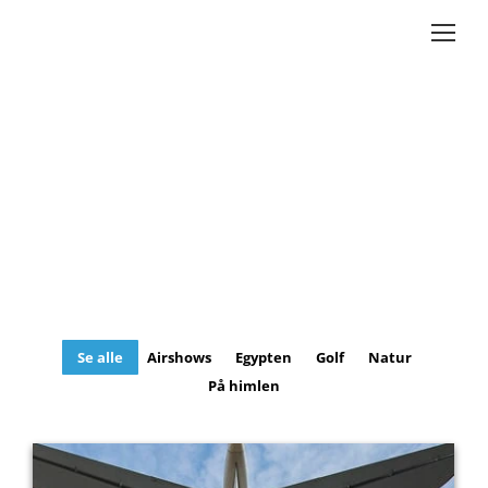
Se alle
Airshows
Egypten
Golf
Natur
På himlen