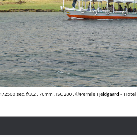
/2500 sec. f/3.2 . 70mm . ISO200 . ⒸPernille Fjeldgaard – Hote