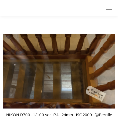
NIKON D700 . 1/100 sec. f/4 . 24mm . ISO2000 . ⒸPernille