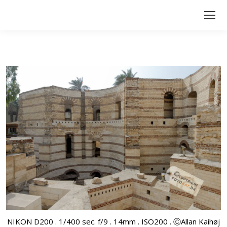
NIKON D200 . 1/400 sec. f/9 . 14mm . ISO200 . ⒸAllan Kaihøj