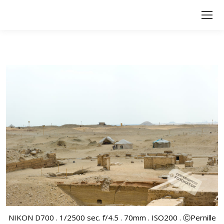
NIKON D700 . 1/2500 sec. f/4.5 . 70mm . ISO200 . ⒸPernille