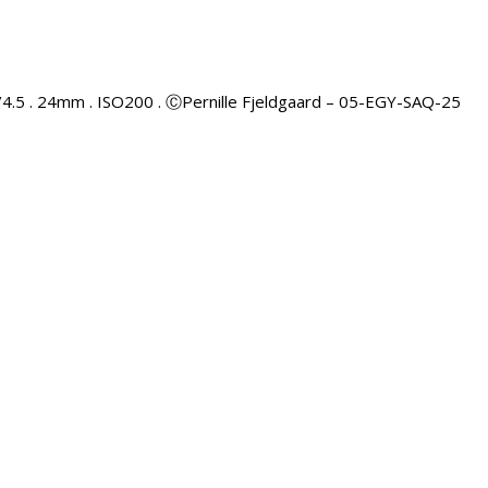
/4.5 . 24mm . ISO200 . ⒸPernille Fjeldgaard – 05-EGY-SAQ-25