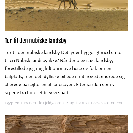
Tur til den nubiske landsby
Tur til den nubiske landsby Det lyder hyggeligt med en tur
til en Nubisk landsby ikke? Når der blev sagt landsby,
forestillede jeg mig lidt primitive huse og folk om en
bålplads, men det idylliske billede i mit hoved ændrede sig
allerede på sejlturen til landsbyen. Efterhånden som vi
sejlede fra hotellet blev vi snart…
Egypten
By
Pernille Fjeldgaard
2. april 2013
Leave a comment